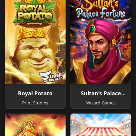
Royal Potato
Sultan’s Palace
Fortune
Print Studios
Wizard Games